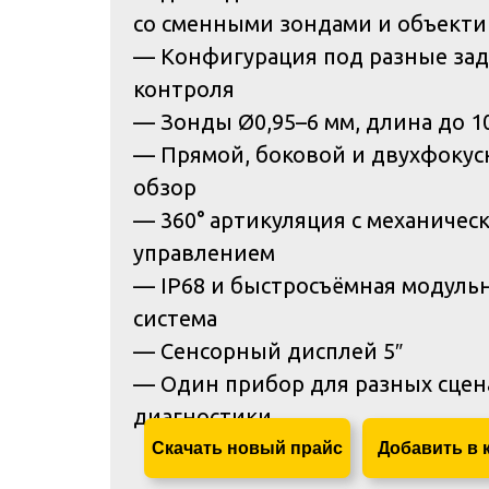
со сменными зондами и объект
— Конфигурация под разные за
контроля
— Зонды Ø0,95–6 мм, длина до 1
— Прямой, боковой и двухфоку
обзор
— 360° артикуляция с механичес
управлением
— IP68 и быстросъёмная модуль
система
— Сенсорный дисплей 5″
— Один прибор для разных сцен
диагностики
Скачать новый прайс
Добавить в 