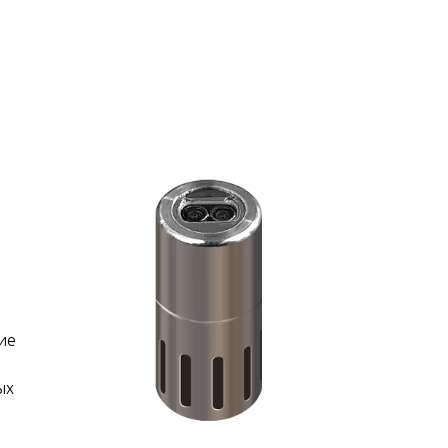
ие
ых