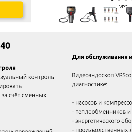
VRSco
40
Для обслуживания и
троля
Видеоэндоскоп VRSco
изуальный контроль
диагностике:
тировать
 за счёт сменных
- насосов и компресс
- теплообменников и
- энергетического об
- производственных 
ческих повреждений