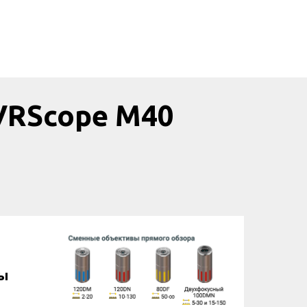
VRScope M40
ы