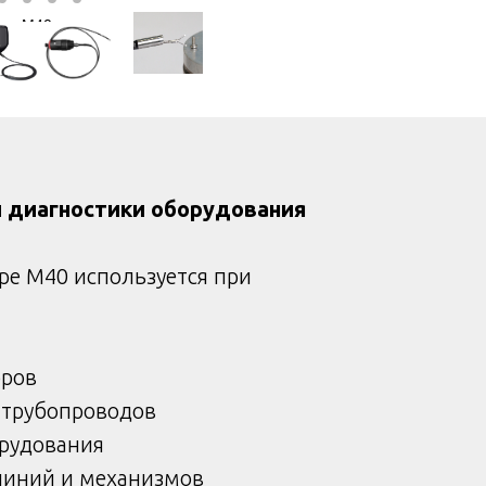
pe M40
 диагностики оборудования
pe M40 используется при
оров
 трубопроводов
орудования
линий и механизмов