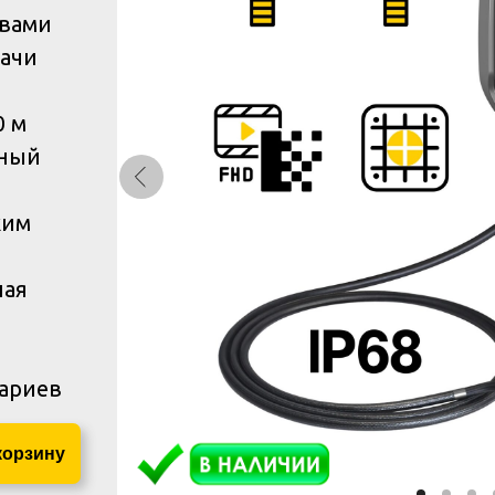
ивами
дачи
0 м
сный
ким
ная
ариев
корзину