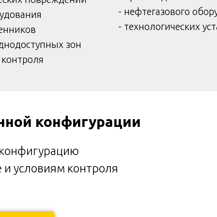
- нефтегазового обор
рудования
- технологических ус
менников
уднодоступных зон
 контроля
нной конфигурации
 конфигурацию
е и условиям контроля