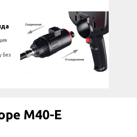
нда
ция
у без
ope M40-E